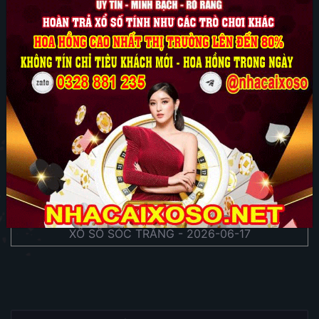
GIẢI SÁU
7152
8909
9584
GIẢI BẢY
0128
GIẢI TÁM
91
XỔ SỐ SÓC TRĂNG - 2026-07-22
XỔ SỐ SÓC TRĂNG - 2026-07-15
XỔ SỐ SÓC TRĂNG - 2026-07-08
XỔ SỐ SÓC TRĂNG - 2026-07-01
XỔ SỐ SÓC TRĂNG - 2026-06-24
XỔ SỐ SÓC TRĂNG - 2026-06-17