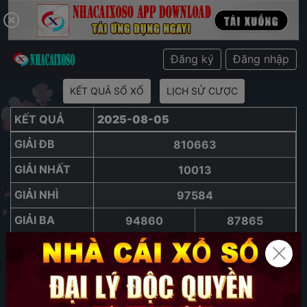
Đăng ký
Đăng nhập
KẾT QUẢ SỔ XỐ
LỊCH SỬ CƯỢC
KẾT QUẢ
2025-08-05
GIẢI ĐB
810663
GIẢI NHẤT
10013
GIẢI NHÌ
97584
GIẢI BA
94860
87865
GIẢI TƯ
66860
15235
08480
49538
53114
29681
07788
GIẢI NĂM
5554