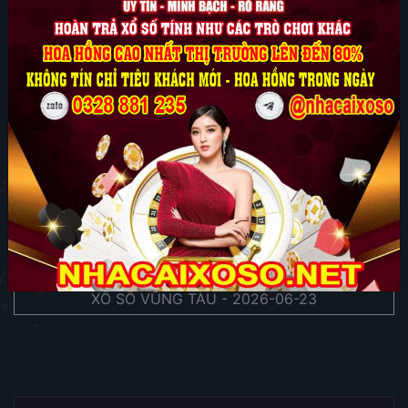
GIẢI SÁU
1936
8642
0703
GIẢI BẢY
9338
GIẢI TÁM
84
XỔ SỐ VŨNG TÀU - 2026-07-28
XỔ SỐ VŨNG TÀU - 2026-07-21
XỔ SỐ VŨNG TÀU - 2026-07-14
XỔ SỐ VŨNG TÀU - 2026-07-07
XỔ SỐ VŨNG TÀU - 2026-06-30
XỔ SỐ VŨNG TÀU - 2026-06-23