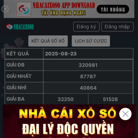
Đăng ký
Đăng nhập
KẾT QUẢ SỔ XỐ
LỊCH SỬ CƯỢC
KẾT QUẢ
2025-08-23
GIẢI ĐB
320981
GIẢI NHẤT
87787
GIẢI NHÌ
40864
GIẢI BA
32250
51528
GIẢI TƯ
62135
82310
49801
73533
66285
57801
26193
GIẢI NĂM
1358