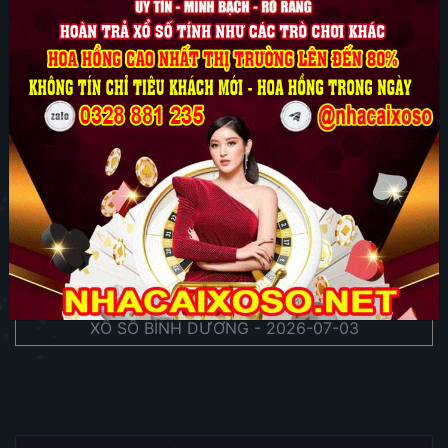
GIẢI SÁU
0732
1087
6660
GIẢI BẢY
2158
GIẢI TÁM
82
XỔ SỐ BÌNH DƯƠNG - 2026-08-07
XỔ SỐ BÌNH DƯƠNG - 2026-07-31
XỔ SỐ BÌNH DƯƠNG - 2026-07-24
XỔ SỐ BÌNH DƯƠNG - 2026-07-17
XỔ SỐ BÌNH DƯƠNG - 2026-07-10
XỔ SỐ BÌNH DƯƠNG - 2026-07-03