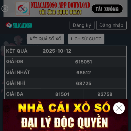
Đăng ký
Đăng nhập
KẾT QUẢ SỔ XỐ
LỊCH SỬ CƯỢC
KẾT QUẢ
2025-10-12
GIẢI ĐB
615051
GIẢI NHẤT
68512
GIẢI NHÌ
68725
GIẢI BA
81501
92758
GIẢI TƯ
35517
70286
76748
25739
74984
68194
19343
GIẢI NĂM
3911