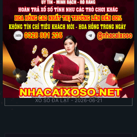
GIẢI SÁU
4250
6134
5821
GIẢI BẢY
9448
GIẢI TÁM
68
XỔ SỐ ĐÀ LẠT - 2026-07-26
XỔ SỐ ĐÀ LẠT - 2026-07-19
XỔ SỐ ĐÀ LẠT - 2026-07-12
XỔ SỐ ĐÀ LẠT - 2026-07-05
XỔ SỐ ĐÀ LẠT - 2026-06-28
XỔ SỐ ĐÀ LẠT - 2026-06-21