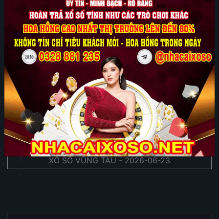
GIẢI SÁU
6503
2806
0539
GIẢI BẢY
3148
GIẢI TÁM
12
XỔ SỐ VŨNG TÀU - 2026-07-28
XỔ SỐ VŨNG TÀU - 2026-07-21
XỔ SỐ VŨNG TÀU - 2026-07-14
XỔ SỐ VŨNG TÀU - 2026-07-07
XỔ SỐ VŨNG TÀU - 2026-06-30
XỔ SỐ VŨNG TÀU - 2026-06-23